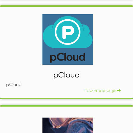
служителите ни, е от голямо значение. Затова ние
отделяме специално внимание на подбора и
обучението на личните кадри. Голям плюс за нашето
дружество е допълнителната ни дейност, а именно:
Центъра за професионално обучение- „Екстрийм“ и
трудовата ни борса. По този начин имаме пряка връзка
с най- добрия подбор на служители.
pCloud
pCloud
Прочетете още