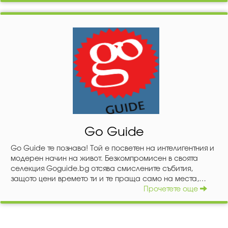
Go Guide
Go Guide те познава! Той е посветен на интелигентния и
модерен начин на живот. Безкомпромисен в своята
селекция Goguide.bg отсява смислените събития,
защото цени времето ти и те праща само на места,
които си струва.
Прочетете още