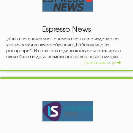
Espresso News
„Книга на спомените“ е темата на петото издание на
ученическия конкурс-обучение „Работилница за
репортери“. И през тази година конкурсът разширява
своя обхват и дава възможност на все повече млади
таланти да се включат в него. Кариерно ориентиране и
Прочетете още
досег до журналистическата професия ще получат
ученици от 9. до 12. клас в над 30 училища на
територията на 12 общини от Западна България.
Официалният старт на „Работилница за репортери 2020
- Книга на спомените“ ще бъде даден на 27 февруари.
Тогава участниците ще получат и първата от шестте
творчески задачи, включени в тазгодишното издание на
конкурса. Желаещите да предизвикат себе си и да
покажат своя талант пред широка публика, могат да се
регистрират онлайн до 23 февруари ТУК. Ментори на
учениците ще бъдат утвърдени специалисти в