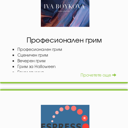
Професионален грим
Професионален грим
Сценичен грим
Вечерен грим
Грим за Halloween
Грим за кино
Прочетете още
Каскадьорски грим
Грим зомбита
Бодиарт