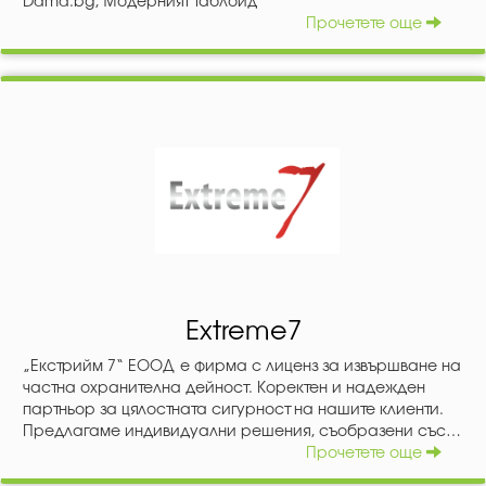
Dama.bg, Модерният таблоид
Прочетете още
Extreme7
„Екстрийм 7“ ЕООД е фирма с лиценз за извършване на
частна охранителна дейност. Коректен и надежден
партньор за цялостната сигурност на нашите клиенти.
Предлагаме индивидуални решения, съобразени със
специфичните потребности на всеки Наш бизнес
Прочетете още
партньор. Обучението и професионалното развитие на