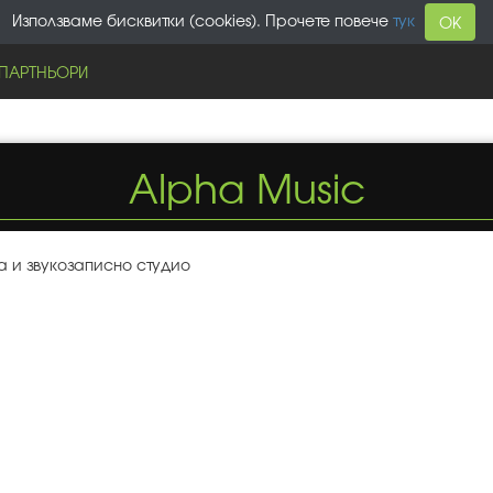
Използваме бисквитки (cookies). Прочете повече
тук
OK
ПАРТНЬОРИ
Alpha Music
 и звукозаписно студио