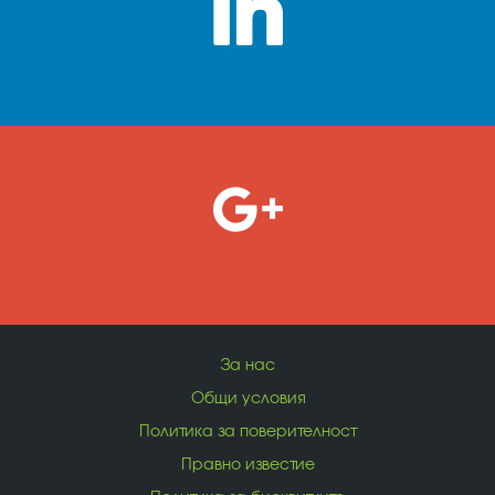
За нас
Общи условия
Политика за поверителност
Правно известие