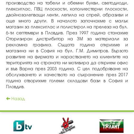
производство на табели и обемни букви, светодиоди,
плексиглас, ПВЦ плоскости, кополиестерни плоскости,
двойнозалепващи ленти, лепила на спрей, абразиви и
още много други. В началото започнахме с малък
магазин за плексиглас и полистирол на прелеза на бул.
6-ти септември в Пловдив. През 1997 година станахме
Оторизиран дистрибитор на 3М за материали за
рекламна графика. Същата година открихме и
магазина ни в София на бул. Г.М. Димитров. Бързото
развитие на фирмата и нарастването на клиентите на
територията на страната ни мотивира да открием офис
и във Варна през 2003 година. С цел подобряване на
обслужването и качеството на съхранение през 2017
година отворихме големи складови бази в София и
Пловдив.
Назад