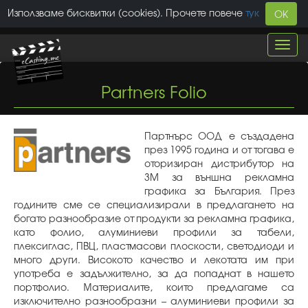
Използваме бисквитки (cookies). Прочете повече
тук
OK
Toggl
navig
Partners Folio
Партнърс ООД е създадена
през 1995 година и от тогава е
оторизиран дистрибутор на
3M за външна рекламна
графика за България. През
годините сме се специализирали в предлагането на
богато разнообразие от продукти за рекламна графика,
като фолио, алуминиеви профили за табели,
плексиглас, ПВЦ, пластмасови плоскости, светодиоди и
много други. Високото качество и лекотата им при
употреба е задължително, за да попаднат в нашето
портфолио. Материалите, които предлагаме са
изключително разнообразни – алуминиеви профили за